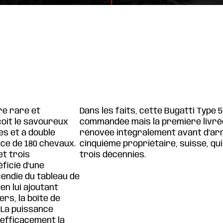
re rare et
Dans les faits, cette Bugatti Type 5
çoit le savoureux
commandée mais la première livrée. 
res et à double
rénovée intégralement avant d’arr
ance de 180 chevaux.
cinquième propriétaire, suisse, q
et trois
trois décennies.
ficié d’une
ncendie du tableau de
 en lui ajoutant
s, la boîte de
 La puissance
 efficacement la