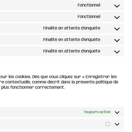
to
google-
Fonctionnel
Consent
service
analytics
to
sourcebuster
Fonctionnel
Consent
service
js
to
woocommerc
Finalité en attente d’enquête
Consent
service
to
ithemes-
Finalité en attente d’enquête
Consent
service
security
to
youtube
Finalité en attente d’enquête
Consent
service
to
facebook
service
divers
ur les cookies. Dès que vous cliquez sur « Enregistrer les
re contextuelle, comme décrit dans la présente politique de
ne plus fonctionner correctement.
Toujours activé
Statistiqu