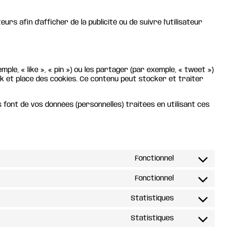
rs afin d’afficher de la publicité ou de suivre l’utilisateur
, « like », « pin ») ou les partager (par exemple, « tweet »)
et place des cookies. Ce contenu peut stocker et traiter
ls font de vos données (personnelles) traitées en utilisant ces
Fonctionnel
Consent
to
Fonctionnel
Consent
service
to
wordpress
Statistiques
Consent
service
to
stripe
Statistiques
Consent
service